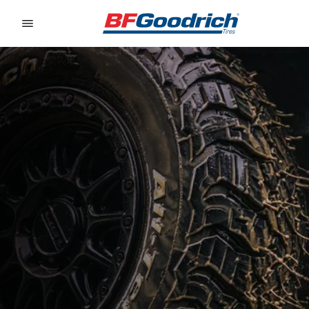
Go to page content
Go to page navigation