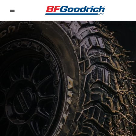
Go to page content
Go to page navigation