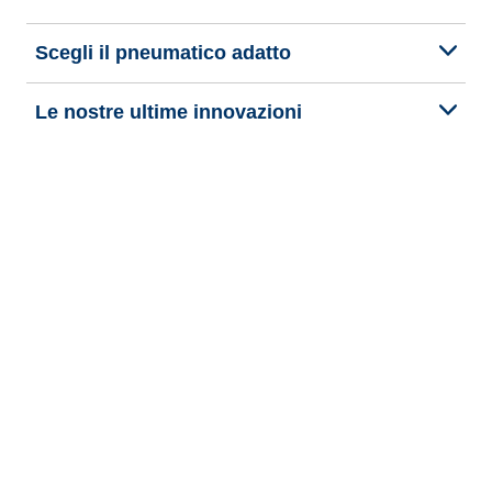
Scegli il pneumatico adatto
Le nostre ultime innovazioni
Noi siamo BFGoodrich
Aiuto e assistenza
Informativa Privacy del Sito
Informativa sull’uso dei cookie
Note Legali
Privacy verso terzi
Altre note legali
Termini di pubblicazione e trattamento delle recensioni online
Dichiarazione di accessibilità