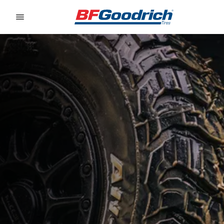
Go to page content
Go to page navigation