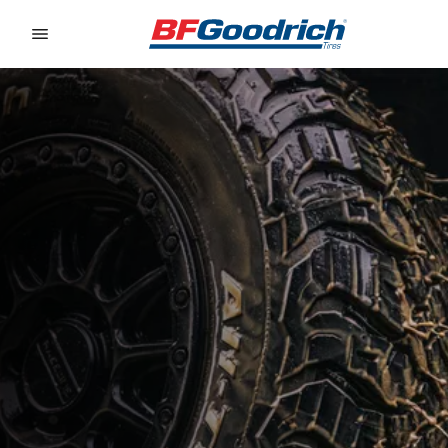
Go to page content
Go to page navigation