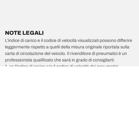
NOTE LEGALI
L’indice di carico e il codice di velocità visualizzati possono differire
leggermente rispetto a quelli della misura originale riportata sulla
carta di circolazione del veicolo. Il rivenditore di pneumatici è un
professionista qualificato che sarà in grado di consigliarti:
1. se l’indice di carico e/o il codice di velocità dei pneumatici
sostitutivi sono diversi da quelli dei pneumatici di primo
equipaggiamento;
2. qualora la pressione del pneumatico debba essere regolata per
la misura alternativa proposta.
/
Zonda
Zonda C12