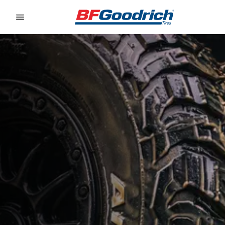
Go to page content
Go to page navigation