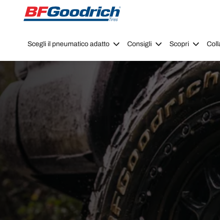
Go to page content
Go to page navigation
Scegli il pneumatico adatto
Consigli
Scopri
Coll