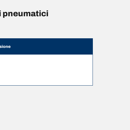
i pneumatici
sione