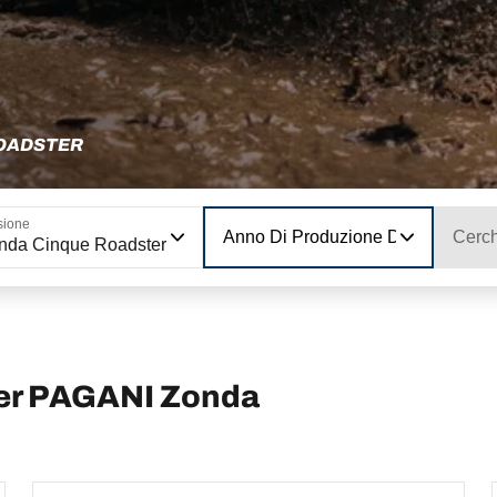
ROADSTER
sione
Anno Di Produzione Del Modello
Cerch
nda Cinque Roadster
per PAGANI Zonda