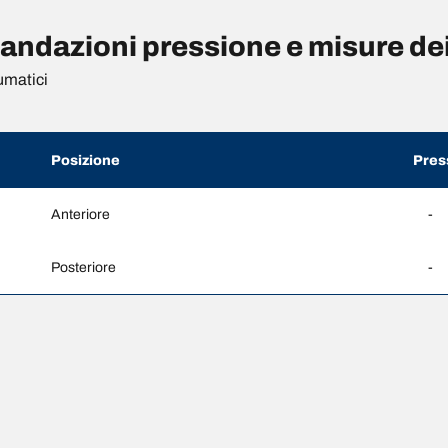
dazioni pressione e misure de
umatici
Posizione
Pres
Anteriore
-
Posteriore
-