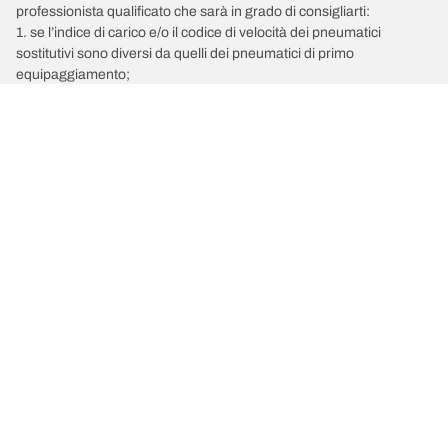
professionista qualificato che sarà in grado di consigliarti:
1. se l’indice di carico e/o il codice di velocità dei pneumatici
sostitutivi sono diversi da quelli dei pneumatici di primo
equipaggiamento;
2. qualora la pressione del pneumatico debba essere regolata per
la misura alternativa proposta.
/
PEUGEOT
206
Scegli il pneumatico adatto
Le nostre ultime innovazioni