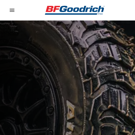
Go to page content
Go to page navigation