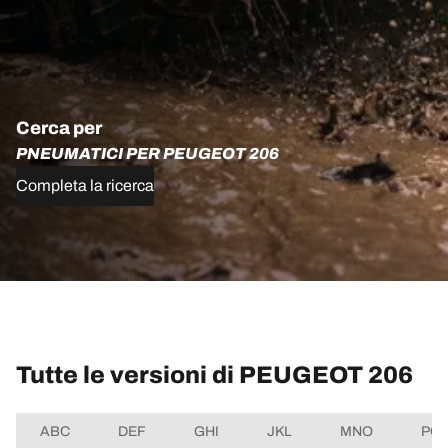
Cerca per
PNEUMATICI PER PEUGEOT 206
Completa la ricerca
Tutte le versioni di PEUGEOT 206
ABC
DEF
GHI
JKL
MNO
PQ