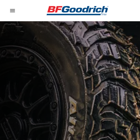
Go to page content
Go to page navigation