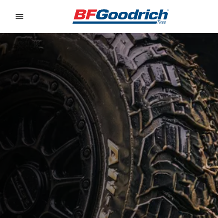
Go to page content
Go to page navigation