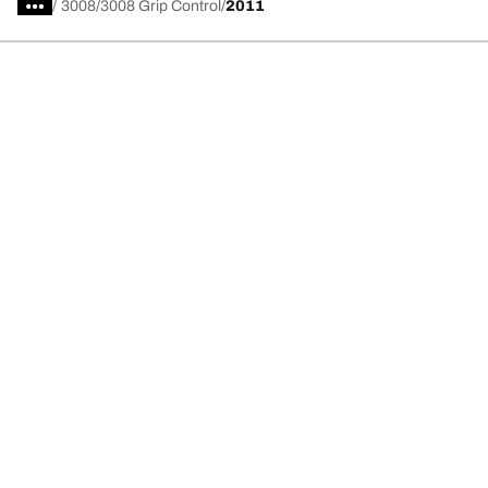
/
3008
3008 Grip Control
2011
Scegli il pneumatico adatto
Le nostre ultime innovazioni
Noi siamo BFGoodrich
Aiuto e assistenza
Informativa Privacy del Sito
Informativa sull’uso dei cookie
Note Legali