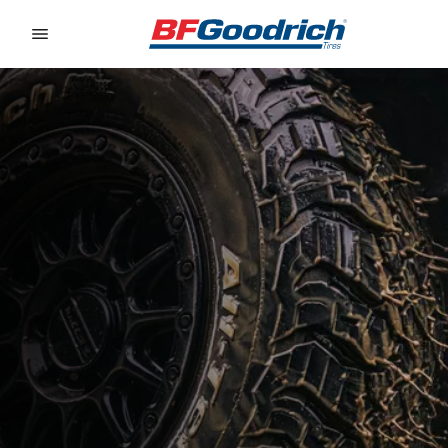
Go to page content
Go to page navigation