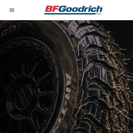
Go to page content
Go to page navigation