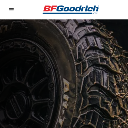
Go to page content
Go to page navigation