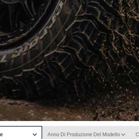
ne
Anno Di Produzione Del Modello
C