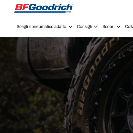
Go to page content
Go to page navigation
Scegli il pneumatico adatto
Consigli
Scopri
Coll