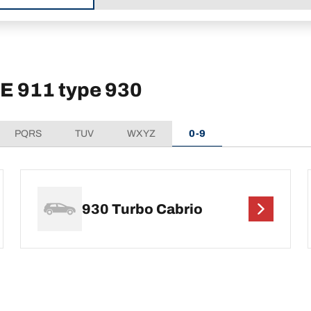
HE 911 type 930
PQRS
TUV
WXYZ
0-9
930 Turbo Cabrio