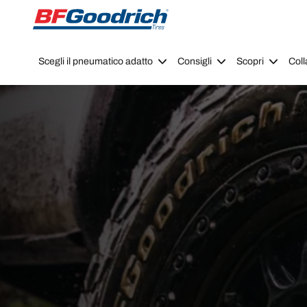
Go to page content
Go to page navigation
Scegli il pneumatico adatto
Consigli
Scopri
Coll