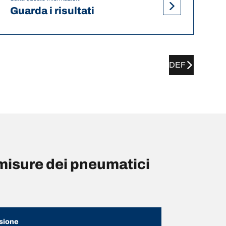
Guarda i risultati
DEF
isure dei pneumatici
sione