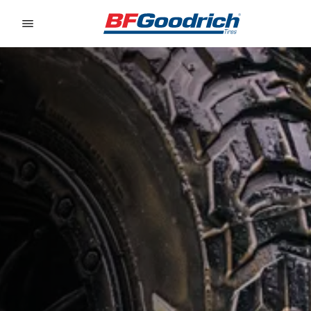
Go to page content
Go to page navigation