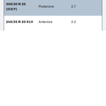
305/30 R 20
Posteriore
2.7
103(Y)
245/35 R 20 91V
Anteriore
2.2
295/30 R 20 97V
Posteriore
2.4
NOTE LEGALI
L’indice di carico e il codice di velocità visualizzati possono differire
leggermente rispetto a quelli della misura originale riportata sulla
carta di circolazione del veicolo. Il rivenditore di pneumatici è un
professionista qualificato che sarà in grado di consigliarti: