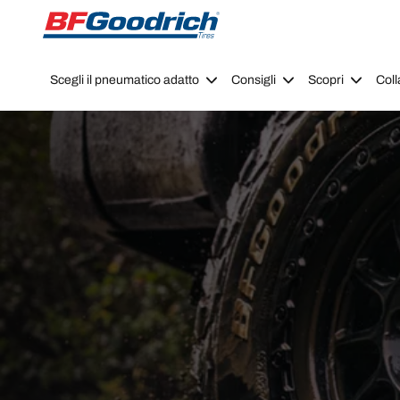
Go to page content
Go to page navigation
Scegli il pneumatico adatto
Consigli
Scopri
Coll