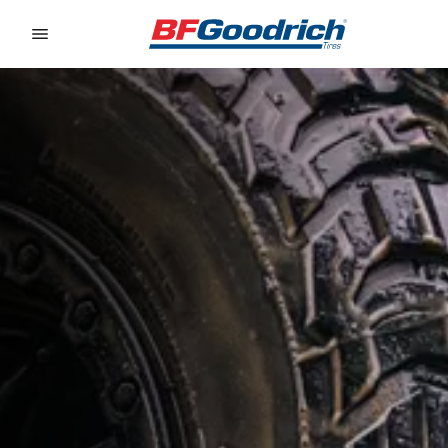
Go to page content
Go to page navigation