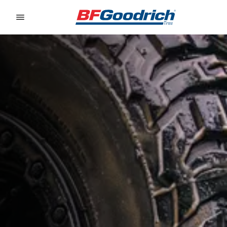
Go to page content
Go to page navigation