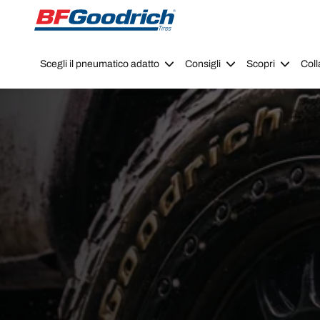
Go to page content
Go to page navigation
Scegli il pneumatico adatto
Consigli
Scopri
Coll