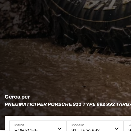
Cerca per
PNEUMATICI PER PORSCHE 911 TYPE 992 992 TARG
Marca
Modello
V
PORSCHE
911 Type 992
9