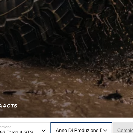
A 4 GTS
ersione
Anno Di Produzione Del Modello
Cerchi
92 Targa 4 GTS