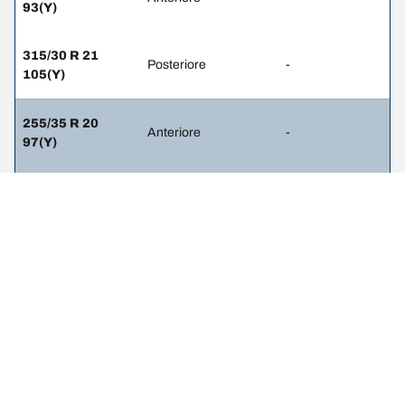
93(Y)
315/30 R 21
Posteriore
-
105(Y)
255/35 R 20
Anteriore
-
97(Y)
325/30 R 21
Posteriore
-
108(Y)
NOTE LEGALI