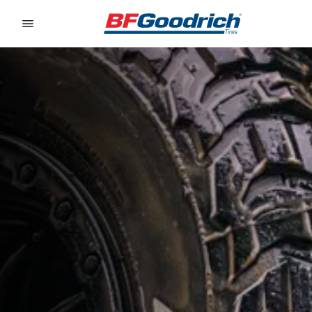
Go to page content
Go to page navigation