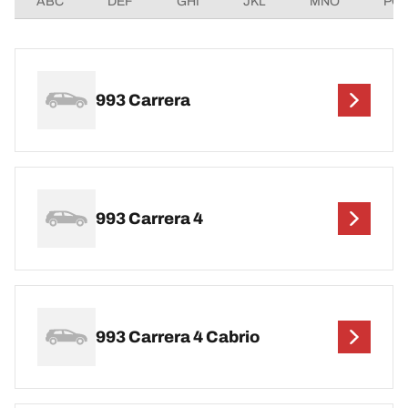
ABC
DEF
GHI
JKL
MNO
PQ
993 Carrera
993 Carrera 4
993 Carrera 4 Cabrio