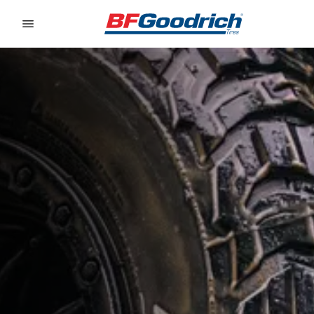
Go to page content
Go to page navigation