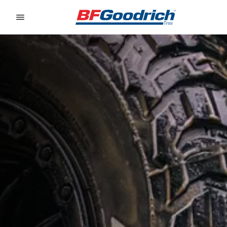
Go to page content
Go to page navigation