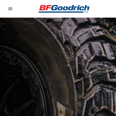
Go to page content
Go to page navigation