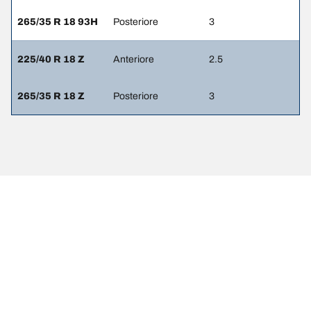
265/35 R 18 93H
Posteriore
3
225/40 R 18 Z
Anteriore
2.5
265/35 R 18 Z
Posteriore
3
NOTE LEGALI
L’indice di carico e il codice di velocità visualizzati possono differire
leggermente rispetto a quelli della misura originale riportata sulla
carta di circolazione del veicolo. Il rivenditore di pneumatici è un
professionista qualificato che sarà in grado di consigliarti:
1. se l’indice di carico e/o il codice di velocità dei pneumatici