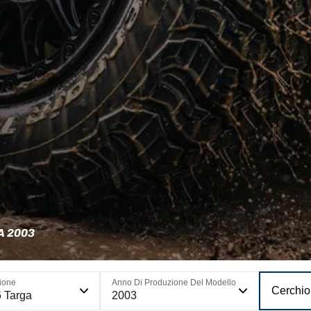
A 2003
ione
Anno Di Produzione Del Modello
Cerchio
 Targa
2003