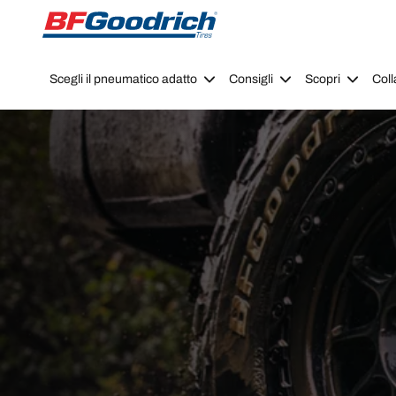
Go to page content
Go to page navigation
Scegli il pneumatico adatto
Consigli
Scopri
Coll