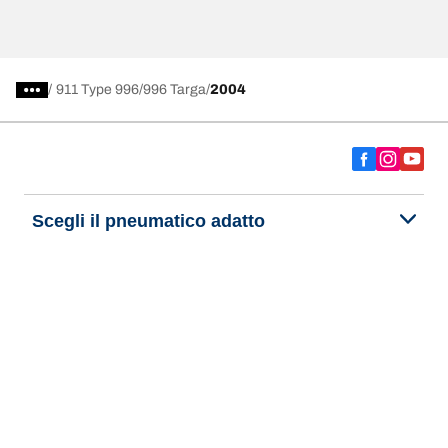
/
911 Type 996
996 Targa
2004
Scegli il pneumatico adatto
Le nostre ultime innovazioni
Noi siamo BFGoodrich
Aiuto e assistenza