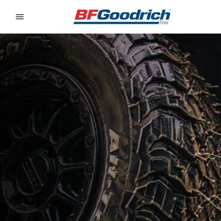
Go to page content
Go to page navigation