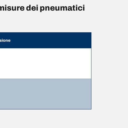
isure dei pneumatici
sione