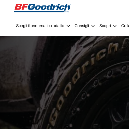
Go to page content
Go to page navigation
Scegli il pneumatico adatto
Consigli
Scopri
Coll