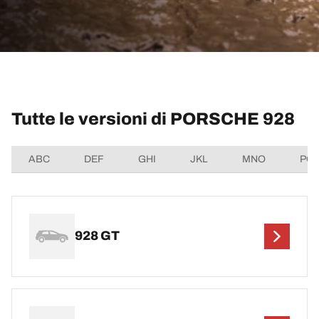
Tutte le versioni di PORSCHE 928
ABC
DEF
GHI
JKL
MNO
PQ
928 GT