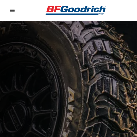
Go to page content
Go to page navigation