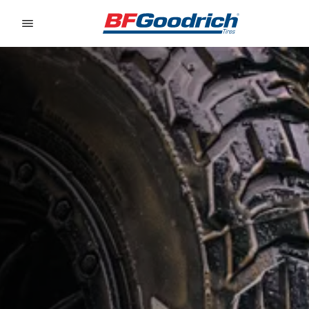
Go to page content
Go to page navigation