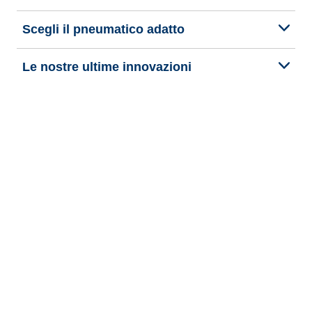
Scegli il pneumatico adatto
Le nostre ultime innovazioni
Noi siamo BFGoodrich
Aiuto e assistenza
Informativa Privacy del Sito
Informativa sull’uso dei cookie
Note Legali
Privacy verso terzi
Altre note legali
Termini di pubblicazione e trattamento delle recensioni online
Dichiarazione di accessibilità