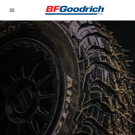
Go to page content
Go to page navigation