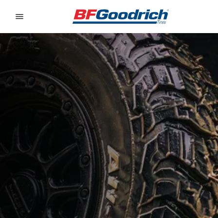
Go to page content
Go to page navigation