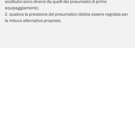
sostitutivi sono diversi da quelli dei pneumatici di primo
equipaggiamento;
2. qualora la pressione del pneumatico debba essere regolata per
la misura alternativa proposta.
/
RENAULT
Kangoo Express
Scegli il pneumatico adatto
Le nostre ultime innovazioni
Noi siamo BFGoodrich