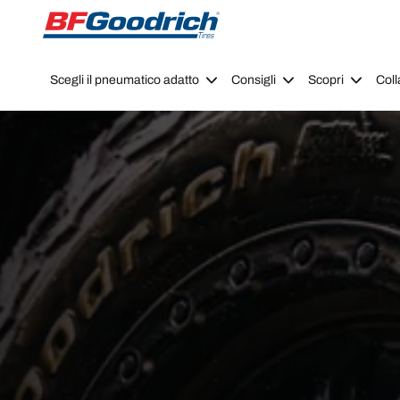
Go to page content
Go to page navigation
Scegli il pneumatico adatto
Consigli
Scopri
Coll