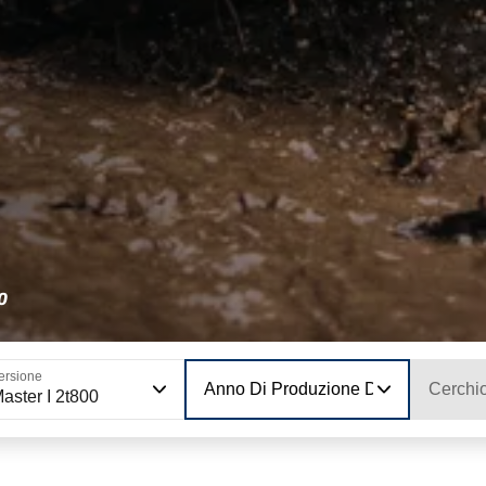
0
ersione
Anno Di Produzione Del Modello
Cerchi
aster I 2t800