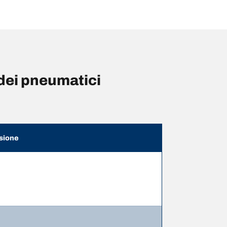
dei pneumatici
sione