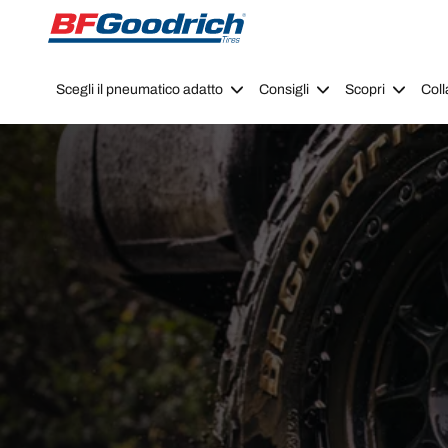
Go to page content
Go to page navigation
Scegli il pneumatico adatto
Consigli
Scopri
Coll