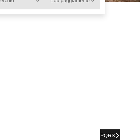
erchio
Equipaggiamento
PQRS