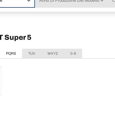
ne
Anno Di Produzione Del Modello
C
T Super 5
PQRS
TUV
WXYZ
0-9