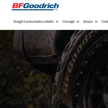
Go to page content
Go to page navigation
Scegli il pneumatico adatto
Consigli
Scopri
Coll