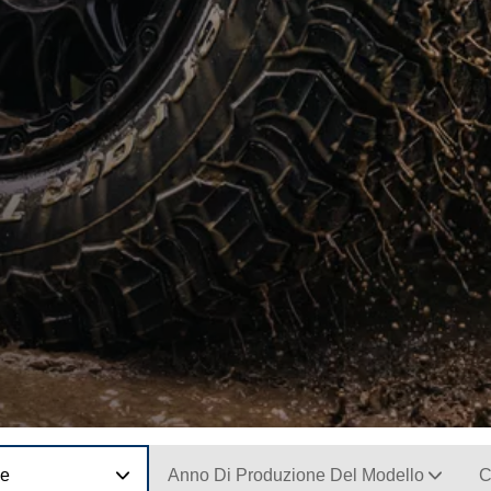
ne
Anno Di Produzione Del Modello
C