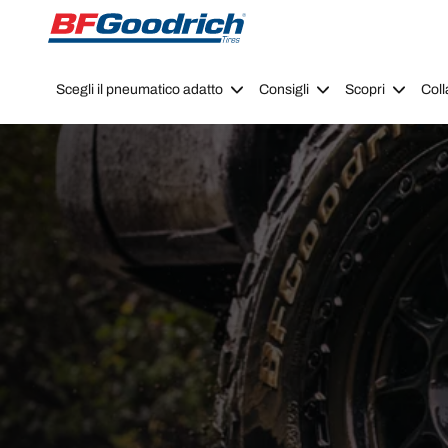
Go to page content
Go to page navigation
Scegli il pneumatico adatto
Consigli
Scopri
Coll