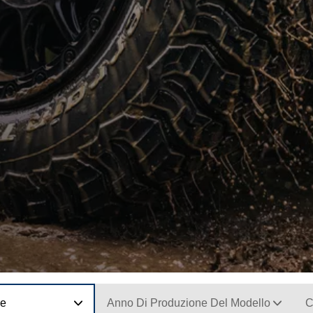
ne
Anno Di Produzione Del Modello
C