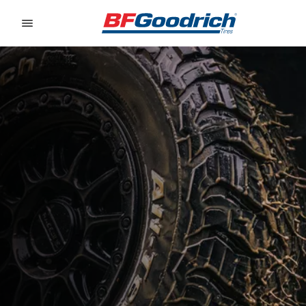
Go to page content
Go to page navigation