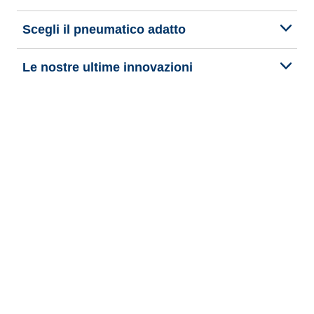
Scegli il pneumatico adatto
Le nostre ultime innovazioni
Noi siamo BFGoodrich
Aiuto e assistenza
Informativa Privacy del Sito
Informativa sull’uso dei cookie
Note Legali
Privacy verso terzi
Altre note legali
Termini di pubblicazione e trattamento delle recensioni online
Dichiarazione di accessibilità