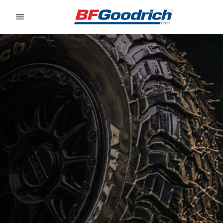
Go to page content
Go to page navigation