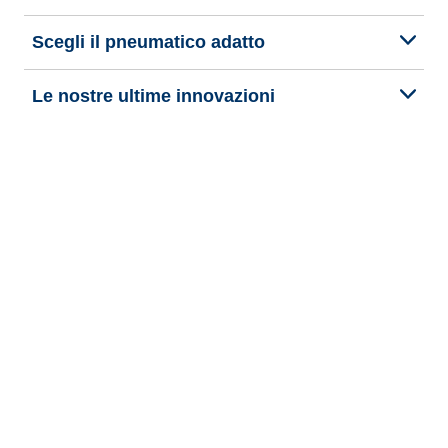
Scegli il pneumatico adatto
Le nostre ultime innovazioni
Noi siamo BFGoodrich
Aiuto e assistenza
Informativa Privacy del Sito
Informativa sull’uso dei cookie
Note Legali
Privacy verso terzi
Altre note legali
Termini di pubblicazione e trattamento delle recensioni online
Dichiarazione di accessibilità