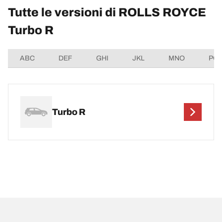
Tutte le versioni di ROLLS ROYCE
Turbo R
ABC
DEF
GHI
JKL
MNO
PQ
Turbo R