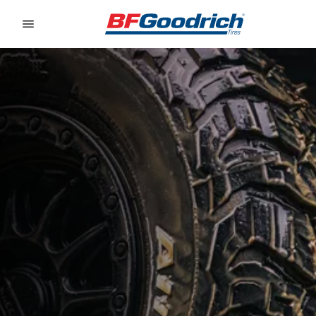
Go to page content
Go to page navigation