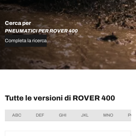
Cerca per
PNEUMATICI PER ROVER 400
Completa la ricerca
Tutte le versioni di ROVER 400
ABC
DEF
GHI
JKL
MNO
PQ