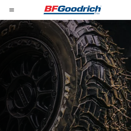
Go to page content
Go to page navigation