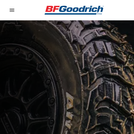
Go to page content
Go to page navigation