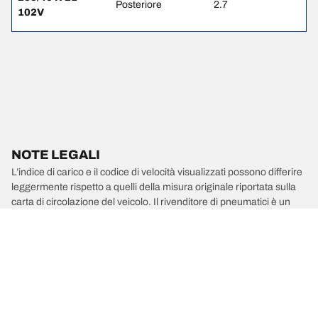
Posteriore
2.7
102V
NOTE LEGALI
L’indice di carico e il codice di velocità visualizzati possono differire
leggermente rispetto a quelli della misura originale riportata sulla
carta di circolazione del veicolo. Il rivenditore di pneumatici è un
professionista qualificato che sarà in grado di consigliarti:
1. se l’indice di carico e/o il codice di velocità dei pneumatici
sostitutivi sono diversi da quelli dei pneumatici di primo
equipaggiamento;
2. qualora la pressione del pneumatico debba essere regolata per
la misura alternativa proposta.