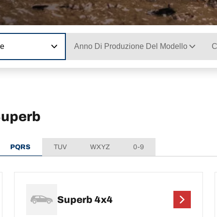
ne
Anno Di Produzione Del Modello
C
Superb
PQRS
TUV
WXYZ
0-9
Superb 4x4