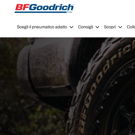
Go to page content
Go to page navigation
Scegli il pneumatico adatto
Consigli
Scopri
Coll