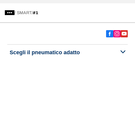
/
SMART
#1
Scegli il pneumatico adatto
Le nostre ultime innovazioni
Noi siamo BFGoodrich
Aiuto e assistenza
Informativa Privacy del Sito