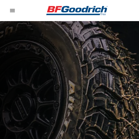
Go to page content
Go to page navigation