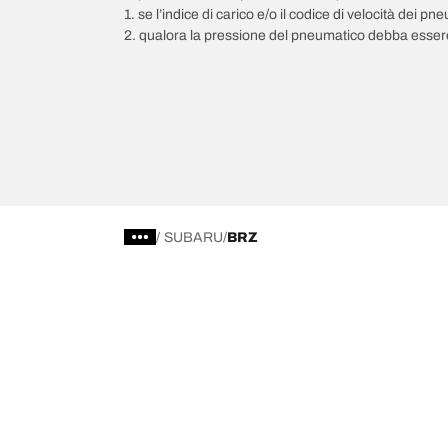
1. se l’indice di carico e/o il codice di velocità dei 
2. qualora la pressione del pneumatico debba essere
/
SUBARU
BRZ
Scegli il pneumatico adatto
Le nostre 
Trova il pneumatico adatto
BFGoodrich Al
Pneumatici fuoristrada/4x4
BFGoodrich Tra
Pneumatici per auto e veicoli commerciali
BFGoodrich M