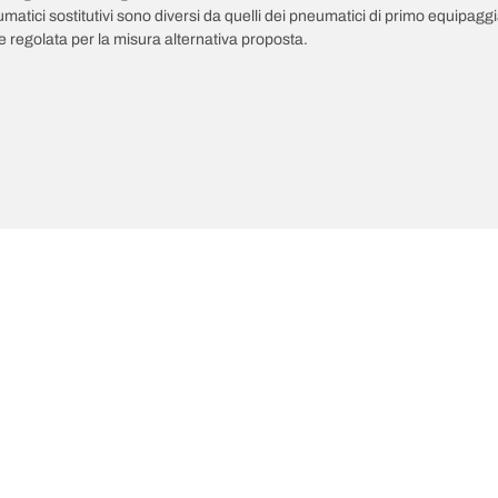
pneumatici sostitutivi sono diversi da quelli dei pneumatici di primo equipag
 regolata per la misura alternativa proposta.
ultime innovazioni
Noi siamo BFGoodrich
Il tuo equipaggiamento
l Terrain T/A KO3
La nostra storia
il-terrain T/A
Fuoristrada
ud-Terrain T/A KM3
Partnership