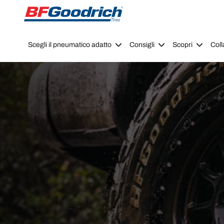
Go to page content
Go to page navigation
Scegli il pneumatico adatto
Consigli
Scopri
Coll