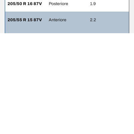
205/50 R 16 87V
Posteriore
1.9
205/55 R 15 87V
Anteriore
2.2
205/55 R 15 87V
Posteriore
2.2
NOTE LEGALI
L’indice di carico e il codice di velocità visualizzati possono differire
leggermente rispetto a quelli della misura originale riportata sulla
carta di circolazione del veicolo. Il rivenditore di pneumatici è un
professionista qualificato che sarà in grado di consigliarti:
1. se l’indice di carico e/o il codice di velocità dei pneumatici