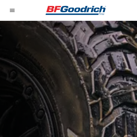
Go to page content
Go to page navigation