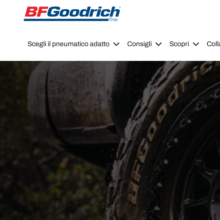
Go to page content
Go to page navigation
Scegli il pneumatico adatto
Consigli
Scopri
Coll