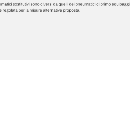
pneumatici sostitutivi sono diversi da quelli dei pneumatici di primo equipag
 regolata per la misura alternativa proposta.
ultime innovazioni
Noi siamo BFGoodrich
Il tuo equipaggiamento
l Terrain T/A KO3
La nostra storia
il-terrain T/A
Fuoristrada
ud-Terrain T/A KM3
Partnership