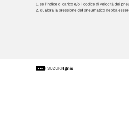
1. se l’indice di carico e/o il codice di velocità dei 
2. qualora la pressione del pneumatico debba essere
/
SUZUKI
Ignis
Scegli il pneumatico adatto
Le nostre 
Trova il pneumatico adatto
BFGoodrich Al
Pneumatici fuoristrada/4x4
BFGoodrich Tra
Pneumatici per auto e veicoli commerciali
BFGoodrich M