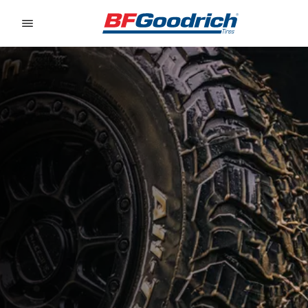
Go to page content
Go to page navigation