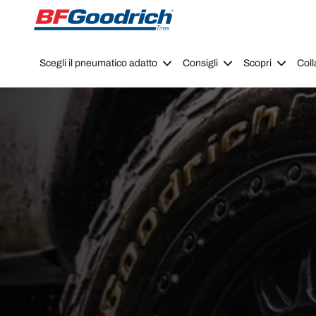
Go to page content
Go to page navigation
Scegli il pneumatico adatto
Consigli
Scopri
Coll