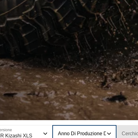
ersione
Anno Di Produzione Del Modello
Cerchi
R Kizashi XLS