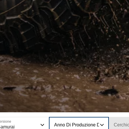
ersione
Anno Di Produzione Del Modello
Cerchi
amurai