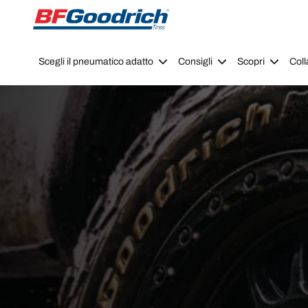
Go to page content
Go to page navigation
Scegli il pneumatico adatto
Consigli
Scopri
Coll