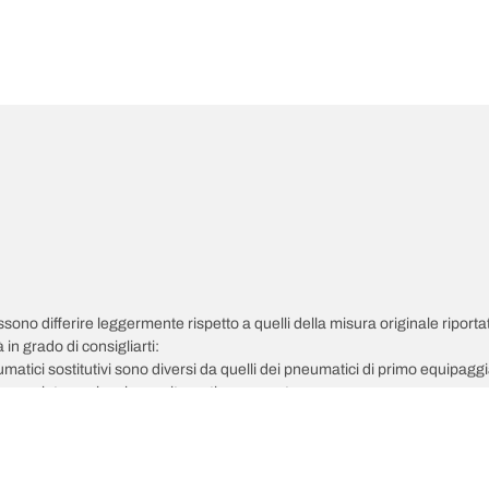
possono differire leggermente rispetto a quelli della misura originale riportat
in grado di consigliarti:
pneumatici sostitutivi sono diversi da quelli dei pneumatici di primo equipag
 regolata per la misura alternativa proposta.