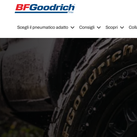
Go to page content
Go to page navigation
Scegli il pneumatico adatto
Consigli
Scopri
Coll