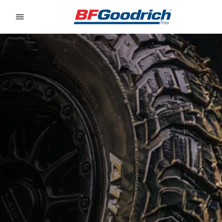
Go to page content
Go to page navigation